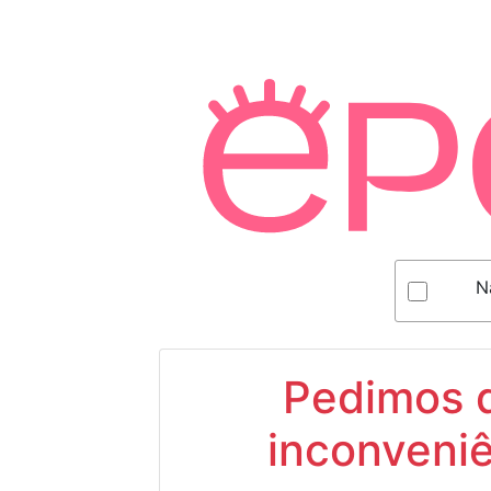
N
Pedimos d
inconveniê