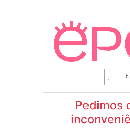
N
Pedimos d
inconveniê