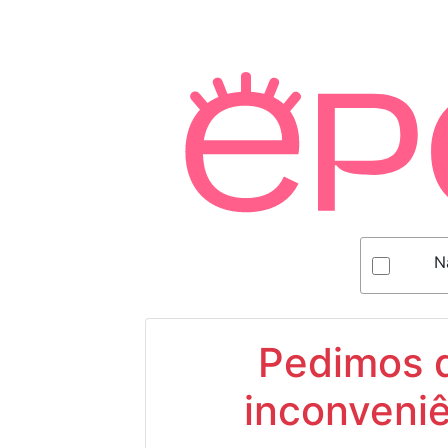
N
Pedimos d
inconveniê