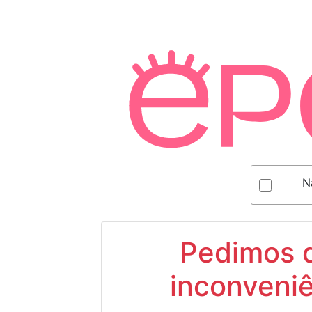
N
Pedimos d
inconveniê