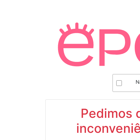
N
Pedimos d
inconveniê