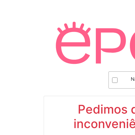
N
Pedimos d
inconveniê