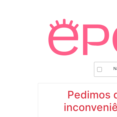
N
Pedimos d
inconveniê