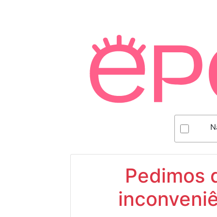
N
Pedimos d
inconveniê