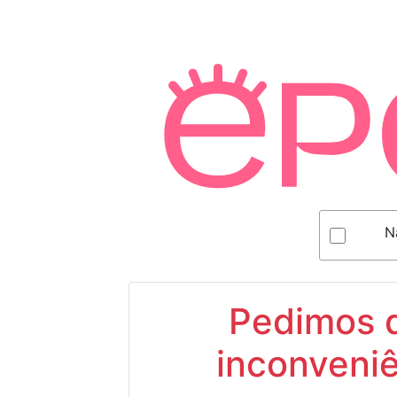
N
Pedimos d
inconveniê