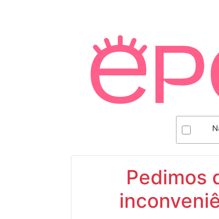
N
Pedimos d
inconveniê