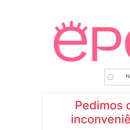
N
Pedimos d
inconveniê