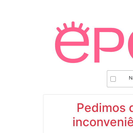
N
Pedimos d
inconveniê