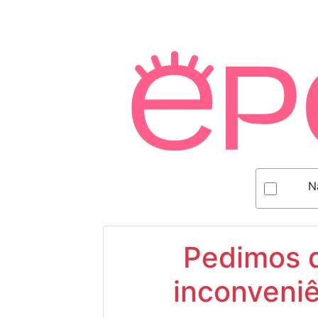
N
Pedimos d
inconveniê