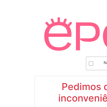
N
Pedimos d
inconveniê