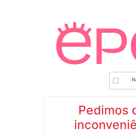
N
Pedimos d
inconveniê