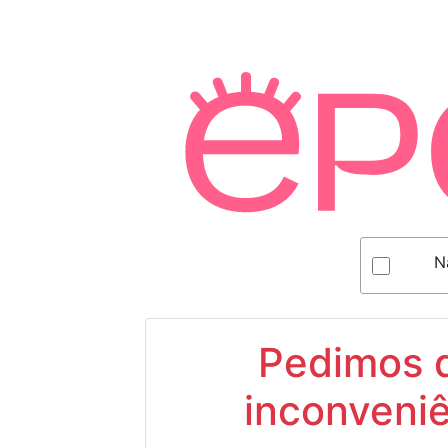
N
Pedimos d
inconveniê