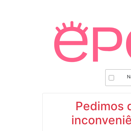
N
Pedimos d
inconveniê