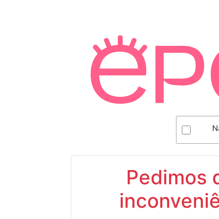
N
Pedimos d
inconveniê