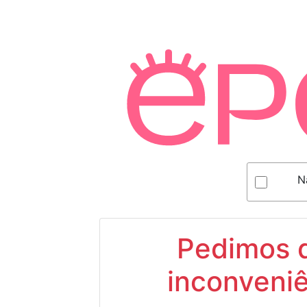
N
Pedimos d
inconveniê