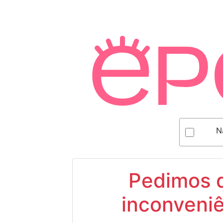
N
Pedimos d
inconveniê