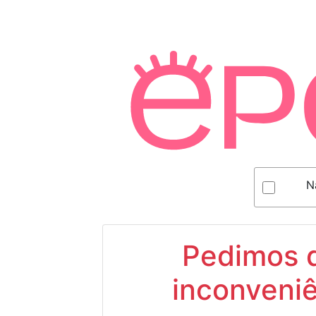
N
Pedimos d
inconveniê