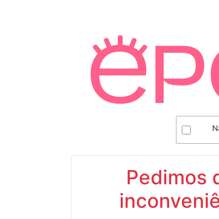
N
Pedimos d
inconveniê