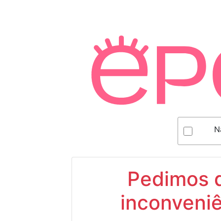
N
Pedimos d
inconveniê