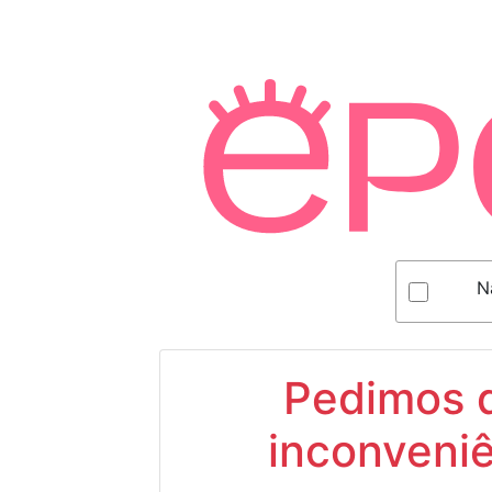
N
Pedimos d
inconveniê