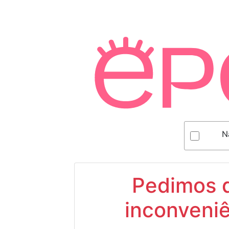
N
Pedimos d
inconveniê