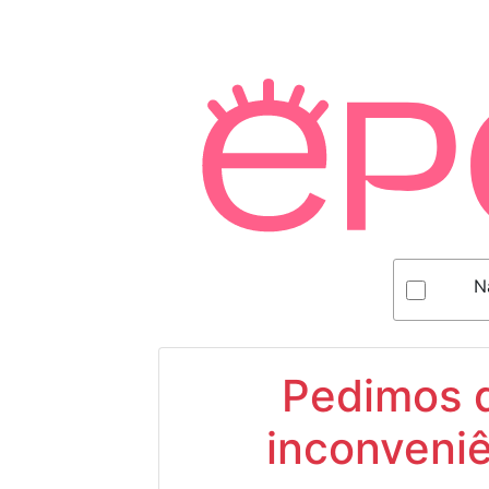
N
Pedimos d
inconveniê