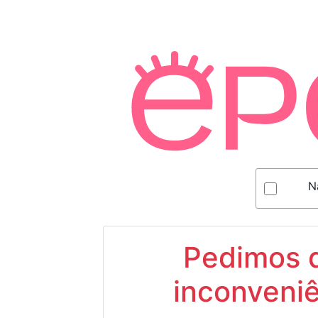
N
Pedimos d
inconveniê