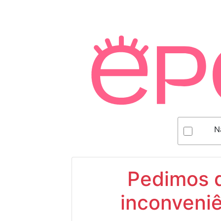
N
Pedimos d
inconveniê