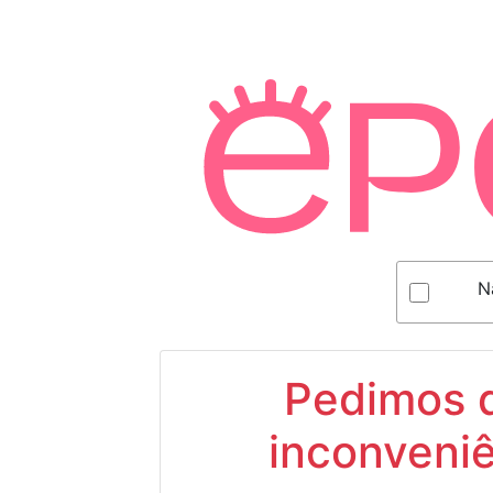
N
Pedimos d
inconveniê