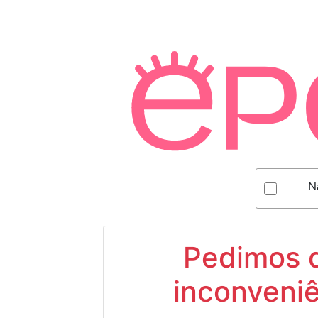
N
Pedimos d
inconveniê