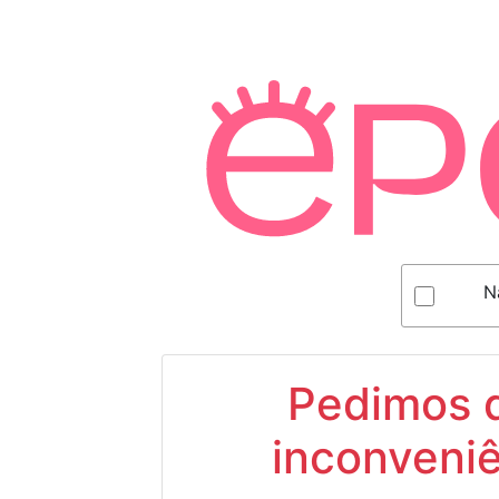
N
Pedimos d
inconveniê