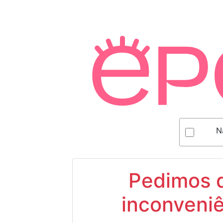
N
Pedimos d
inconveniê