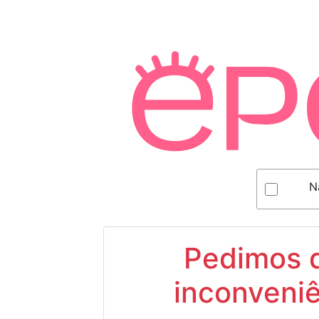
N
Pedimos d
inconveniê