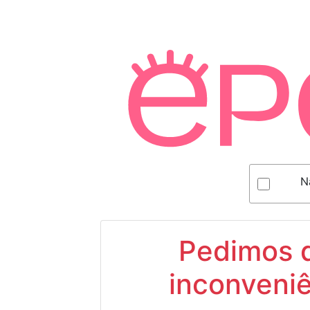
N
Pedimos d
inconveniê