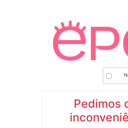
N
Pedimos d
inconveniê