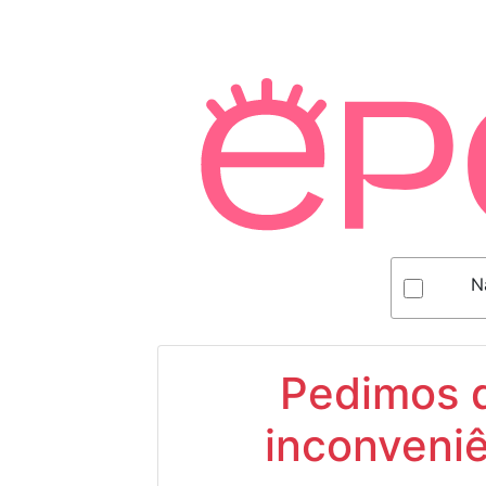
N
Pedimos d
inconveniê