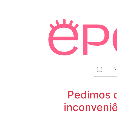
N
Pedimos d
inconveniê