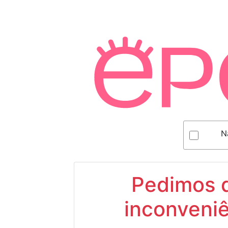
N
Pedimos d
inconveniê