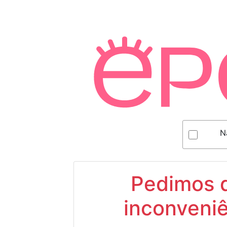
N
Pedimos d
inconveniê