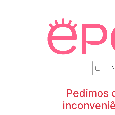
N
Pedimos d
inconveniê