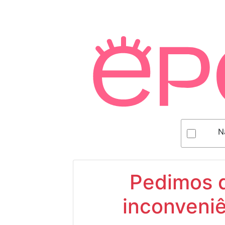
N
Pedimos d
inconveniê