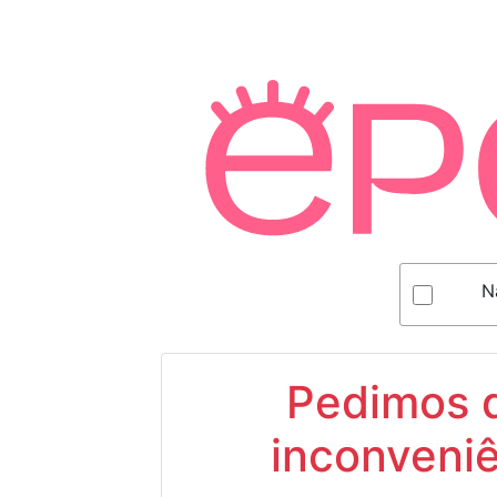
N
Pedimos d
inconveniê