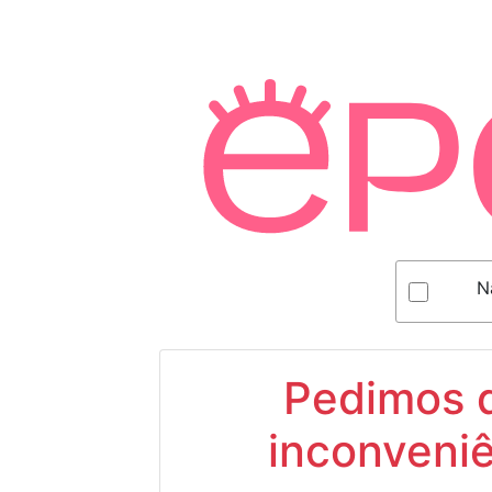
N
Pedimos d
inconveniê