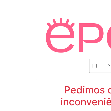
N
Pedimos d
inconveniê