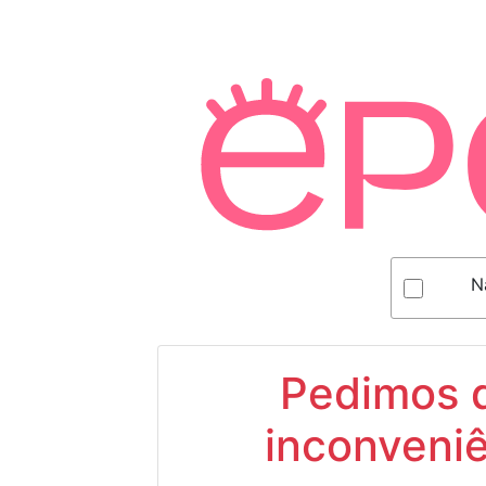
N
Pedimos d
inconveniê