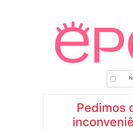
N
Pedimos d
inconveniê