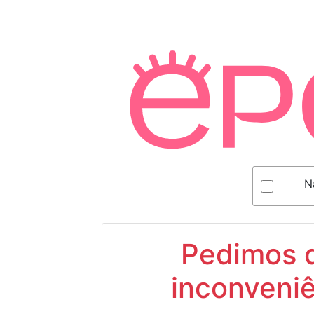
N
Pedimos d
inconveniê