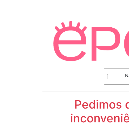
N
Pedimos d
inconveniê