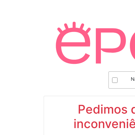
N
Pedimos d
inconveniê