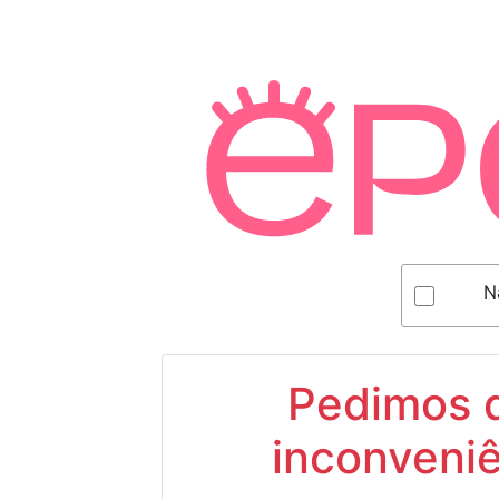
N
Pedimos d
inconveniê